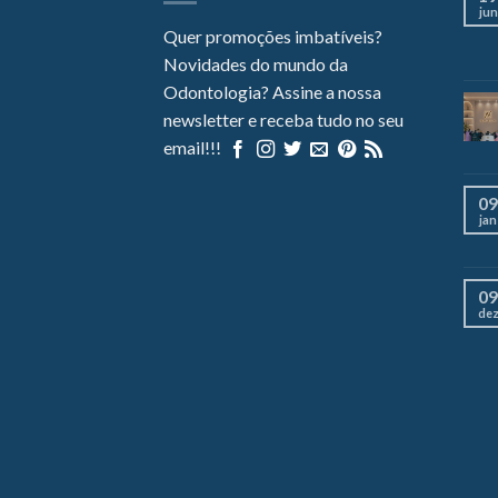
jun
Quer promoções imbatíveis?
Novidades do mundo da
Odontologia? Assine a nossa
newsletter e receba tudo no seu
email!!!
09
jan
09
de