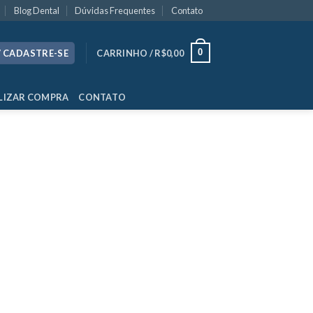
Blog Dental
Dúvidas Frequentes
Contato
0
/ CADASTRE-SE
CARRINHO /
R$
0,00
LIZAR COMPRA
CONTATO