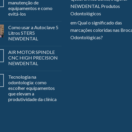
manutenção de
NEWDENTAL Produtos
equipamentos e como
Odontológicos
evitá-los
em
Qual o significado das
Como usar a Autoclave 5
marcações coloridas nas Broc
Litros STER5
Odontológicas?
NEWDENTAL
AIR MOTOR SPINDLE
CNC HIGH PRECISION
NEWDENTAL
Tecnologia na
odontologia: como
z
escolher equipamentos
que elevam a
produtividade da clínica