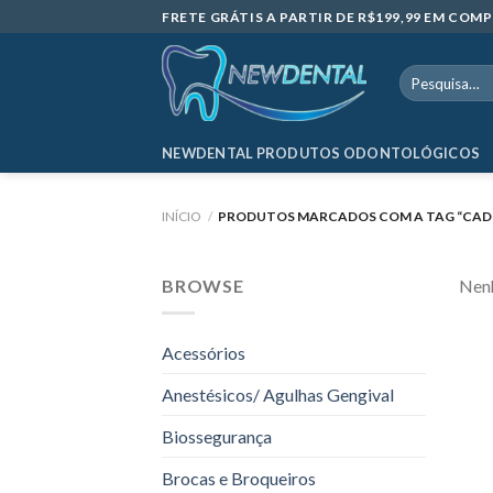
Skip
FRETE GRÁTIS A PARTIR DE R$199,99 EM CO
to
content
Pesquisar
por:
NEWDENTAL PRODUTOS ODONTOLÓGICOS
INÍCIO
/
PRODUTOS MARCADOS COM A TAG “CADE
BROWSE
Nenh
Acessórios
Anestésicos/ Agulhas Gengival
Biossegurança
Brocas e Broqueiros