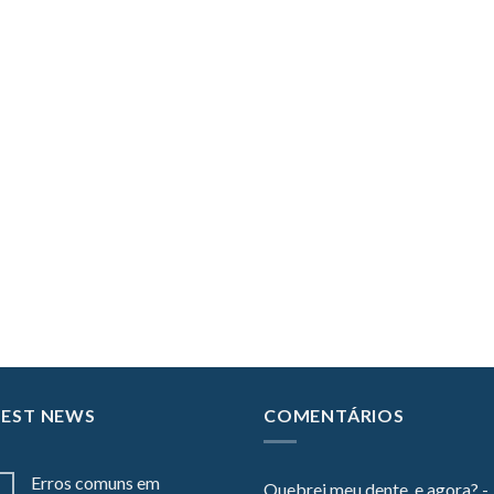
TEST NEWS
COMENTÁRIOS
Erros comuns em
Quebrei meu dente, e agora? -