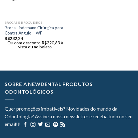
BROCAS E BROQUEIROS
Broca Lindemann Cirúrgica para
Contra Ângulo – WF
R$
232,24
Ou com desconto
R$
220,63
à
vista ou no boleto.
SOBRE A NEWDENTAL PRODUTOS
ODONTOLÓGICOS
Quer promoções imbatíveis? Novidades do mundo da
Odontologia? Assine a nossa newsletter e receba tudo no seu
email!!!