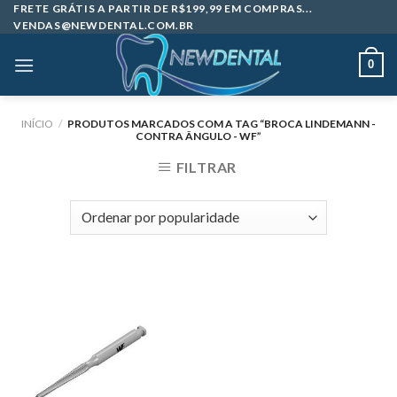
Skip
FRETE GRÁTIS A PARTIR DE R$199,99 EM COMPRAS...
VENDAS@NEWDENTAL.COM.BR
to
content
0
INÍCIO
/
PRODUTOS MARCADOS COM A TAG “BROCA LINDEMANN -
CONTRA ÂNGULO - WF”
FILTRAR