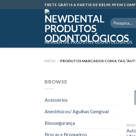
Skip
FRETE GRÁTIS A PARTIR DE R$199,99 EM CO
to
content
Pesquisar
por:
NEWDENTAL PRODUTOS ODONTOLÓGICOS
INÍCIO
/
PRODUTOS MARCADOS COM A TAG “AUT
BROWSE
Acessórios
Anestésicos/ Agulhas Gengival
Biossegurança
Auto
Brocas e Broqueiros