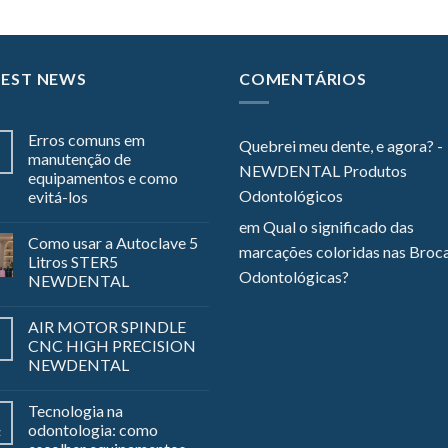
TEST NEWS
COMENTÁRIOS
Erros comuns em
Quebrei meu dente, e agora? -
manutenção de
NEWDENTAL Produtos
equipamentos e como
Odontológicos
evitá-los
em
Qual o significado das
Como usar a Autoclave 5
marcações coloridas nas Broc
Litros STER5
Odontológicas?
NEWDENTAL
AIR MOTOR SPINDLE
CNC HIGH PRECISION
NEWDENTAL
Tecnologia na
odontologia: como
z