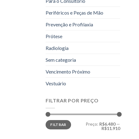
Para o Consultório
Periféricos e Peças de Mão
Prevenção e Profilaxia
Prótese
Radiologia
Sem categoria
Vencimento Próximo
Vestuário
FILTRAR POR PREÇO
Preço
Preço
Preço:
R$6.480
—
FILTRAR
mínimo
máximo
R$11.910