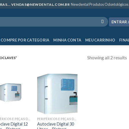
Newdental Produtos Odontológicos
MPRAS... VENDAS@NEWDENTAL.COM.BR
ENTRAR 
COMPRE POR CATEGORIA
MINHA CONTA
MEU CARRINHO
FINA
Showing all 2 results
OCLAVES”
PERIFÉRICOS E PEÇAS DE MÃO
PERIFÉRICOS E PEÇAS DE MÃO
clave Digital 12
Autoclave Digital 30