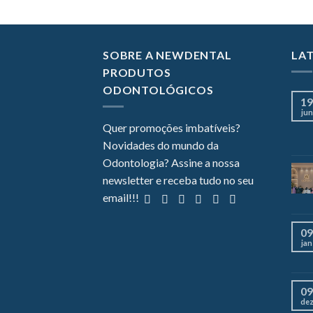
SOBRE A NEWDENTAL
LA
PRODUTOS
ODONTOLÓGICOS
19
jun
Quer promoções imbatíveis?
Novidades do mundo da
Odontologia? Assine a nossa
newsletter e receba tudo no seu
email!!!
09
jan
09
de