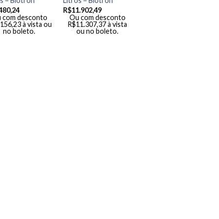
os – Biotron
Litros – Biotron
480,24
R$
11.902,49
 com desconto
Ou com desconto
.156,23
à vista ou
R$
11.307,37
à vista
no boleto.
ou no boleto.