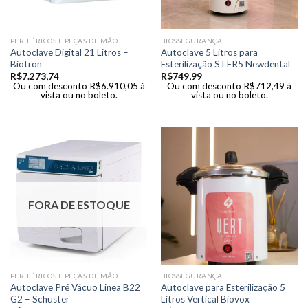
PERIFÉRICOS E PEÇAS DE MÃO
BIOSSEGURANÇA
Autoclave Digital 21 Litros –
Autoclave 5 Litros para
Biotron
Esterilização STER5 Newdental
R$
7.273,74
R$
749,99
Ou com desconto
R$
6.910,05
à
Ou com desconto
R$
712,49
à
vista ou no boleto.
vista ou no boleto.
FORA DE ESTOQUE
PERIFÉRICOS E PEÇAS DE MÃO
BIOSSEGURANÇA
Autoclave Pré Vácuo Linea B22
Autoclave para Esterilização 5
G2 – Schuster
Litros Vertical Biovox