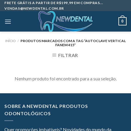
Skip
FRETE GRÁTIS A PARTIR DE R$199,99 EM COMPRAS...
VENDAS@NEWDENTAL.COM.BR
to
content
0
INÍCIO
/
PRODUTOS MARCADOS COM A TAG “AUTOCLAVE VERTICAL
FANEM 415”
FILTRAR
Nenhum produto foi encontrado para a sua seleção.
SOBRE A NEWDENTAL PRODUTOS
ODONTOLÓGICOS
Quer promoções imbatíveis? Novidades do mundo da