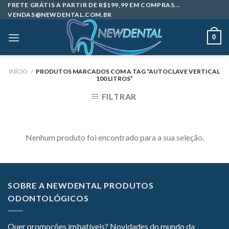
Skip
FRETE GRÁTIS A PARTIR DE R$199,99 EM COMPRAS...
VENDAS@NEWDENTAL.COM.BR
to
content
0
INÍCIO
/
PRODUTOS MARCADOS COM A TAG “AUTOCLAVE VERTICAL
100 LITROS”
FILTRAR
Nenhum produto foi encontrado para a sua seleção.
SOBRE A NEWDENTAL PRODUTOS
ODONTOLÓGICOS
Quer promoções imbatíveis? Novidades do mundo da