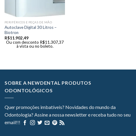
PERIFÉRICOS E PEÇAS DE MÃO
Autoclave Digital 30 Litros –
Biotron
R$
11.902,49
Ou com desconto
R$
11.307,37
à vista ou no boleto.
SOBRE A NEWDENTAL PRODUTOS
ODONTOLÓGICOS
Quer promoções imbatíveis? Novidades do mundo da
Odontologia? Assine a nossa newsletter e receba tudo no seu
email!!!