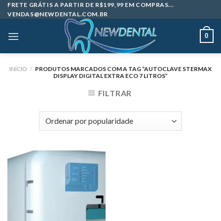
Skip
FRETE GRÁTIS A PARTIR DE R$199,99 EM COMPRAS...
VENDAS@NEWDENTAL.COM.BR
to
content
0
INÍCIO
/
PRODUTOS MARCADOS COM A TAG “AUTOCLAVE STERMAX
DISPLAY DIGITAL EXTRA ECO 7 LITROS”
FILTRAR