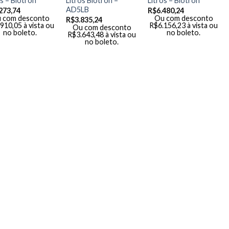
os – Biotron
Litros Biotron –
Litros – Biotron
AD5LB
273,74
R$
6.480,24
 com desconto
Ou com desconto
R$
3.835,24
.910,05
à vista ou
R$
6.156,23
à vista ou
Ou com desconto
no boleto.
no boleto.
R$
3.643,48
à vista ou
no boleto.