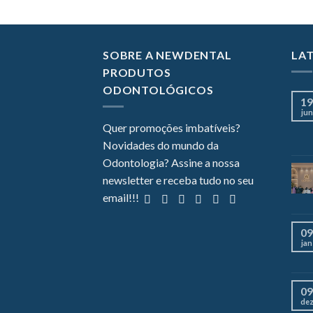
SOBRE A NEWDENTAL
LA
PRODUTOS
ODONTOLÓGICOS
19
jun
Quer promoções imbatíveis?
Novidades do mundo da
Odontologia? Assine a nossa
newsletter e receba tudo no seu
email!!!
09
jan
09
de