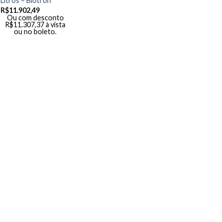
Litros – Biotron
R$
11.902,49
Ou com desconto
R$
11.307,37
à vista
ou no boleto.