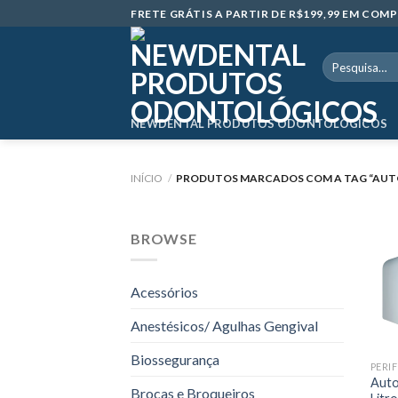
Skip
FRETE GRÁTIS A PARTIR DE R$199,99 EM CO
to
content
Pesquisar
por:
NEWDENTAL PRODUTOS ODONTOLÓGICOS
INÍCIO
/
PRODUTOS MARCADOS COM A TAG “AUTO
BROWSE
Acessórios
Anestésicos/ Agulhas Gengival
Biossegurança
Auto
Brocas e Broqueiros