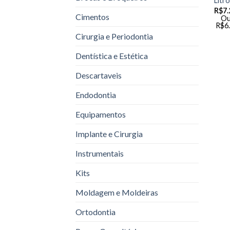
Litr
R$
7.
Cimentos
Ou
R$
6
Cirurgia e Periodontia
Dentística e Estética
Descartaveis
Endodontia
Equipamentos
Implante e Cirurgia
Instrumentais
Kits
Moldagem e Moldeiras
Ortodontia