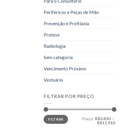
Para o Consultório
Periféricos e Peças de Mão
Prevenção e Profilaxia
Prótese
Radiologia
Sem categoria
Vencimento Próximo
Vestuário
FILTRAR POR PREÇO
Preço
Preço
Preço:
R$3.830
—
FILTRAR
mínimo
máximo
R$11.910