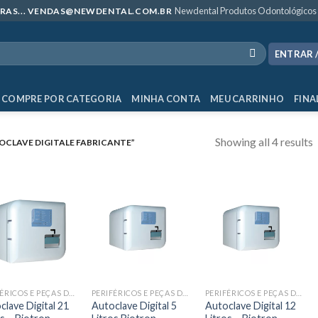
Newdental Produtos Odontológicos
MPRAS... VENDAS@NEWDENTAL.COM.BR
ENTRAR 
COMPRE POR CATEGORIA
MINHA CONTA
MEU CARRINHO
FINA
Showing all 4 results
CLAVE DIGITALE FABRICANTE”
PERIFÉRICOS E PEÇAS DE MÃO
PERIFÉRICOS E PEÇAS DE MÃO
PERIFÉRICOS E PEÇAS DE MÃO
clave Digital 21
Autoclave Digital 5
Autoclave Digital 12