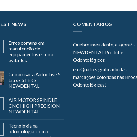
TEST NEWS
COMENTÁRIOS
Erros comuns em
Quebrei meu dente, e agora? -
manutenção de
NEWDENTAL Produtos
equipamentos e como
Odontológicos
evitá-los
em
Qual o significado das
Como usar a Autoclave 5
marcações coloridas nas Broc
Litros STER5
Odontológicas?
NEWDENTAL
AIR MOTOR SPINDLE
CNC HIGH PRECISION
NEWDENTAL
Tecnologia na
odontologia: como
z