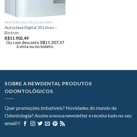
PERIFÉRICOS E PEÇAS DE MÃO
Autoclave Digital 30 Litros –
Biotron
R$
11.902,49
Ou com desconto
R$
11.307,37
à vista ou no boleto.
SOBRE A NEWDENTAL PRODUTOS
ODONTOLÓGICOS
Quer promoções imbatíveis? Novidades do mundo da
Odontologia? Assine a nossa newsletter e receba tudo no seu
email!!!