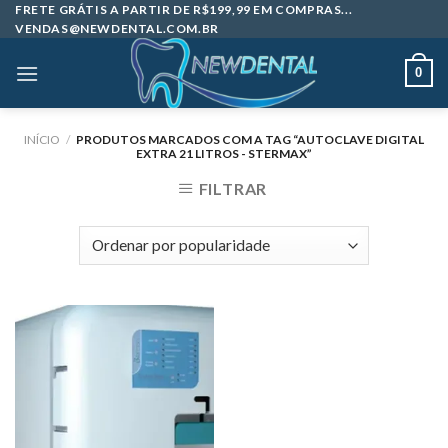
Skip
FRETE GRÁTIS A PARTIR DE R$199,99 EM COMPRAS...
VENDAS@NEWDENTAL.COM.BR
to
content
0
INÍCIO
/
PRODUTOS MARCADOS COM A TAG “AUTOCLAVE DIGITAL
EXTRA 21 LITROS - STERMAX”
FILTRAR