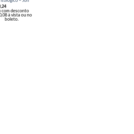
tológico – Jon
,24
 com desconto
0,08
à vista ou no
boleto.