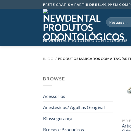
Skip
FRETE GRÁTIS A PARTIR DE R$199,99 EM CO
to
content
Pesquisar
por:
NEWDENTAL PRODUTOS ODONTOLÓGICOS
INÍCIO
/
PRODUTOS MARCADOS COM A TAG “ART
BROWSE
Acessórios
Anestésicos/ Agulhas Gengival
Biossegurança
Arti
Brocas e Broqueiros