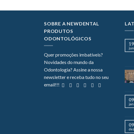
SOBRE A NEWDENTAL
LA
PRODUTOS
ODONTOLÓGICOS
19
jun
Quer promoções imbatíveis?
Novidades do mundo da
Odontologia? Assine a nossa
newsletter e receba tudo no seu
email!!!
09
jan
09
de