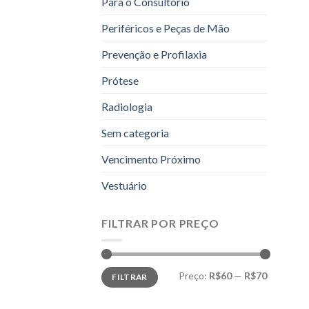
Para o Consultório
Periféricos e Peças de Mão
Prevenção e Profilaxia
Prótese
Radiologia
Sem categoria
Vencimento Próximo
Vestuário
FILTRAR POR PREÇO
Preço
Preço
Preço:
R$60
—
R$70
FILTRAR
mínimo
máximo