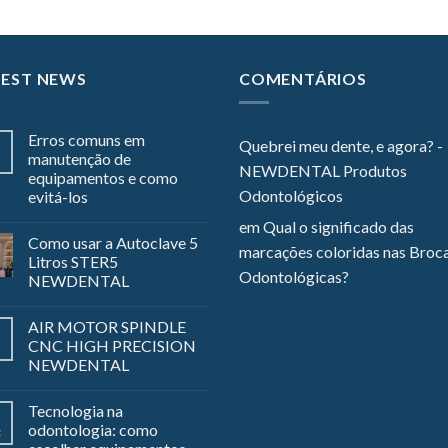
TEST NEWS
COMENTÁRIOS
Erros comuns em
Quebrei meu dente, e agora? -
manutenção de
NEWDENTAL Produtos
equipamentos e como
Odontológicos
evitá-los
em
Qual o significado das
Como usar a Autoclave 5
marcações coloridas nas Broc
Litros STER5
Odontológicas?
NEWDENTAL
AIR MOTOR SPINDLE
CNC HIGH PRECISION
NEWDENTAL
Tecnologia na
odontologia: como
z