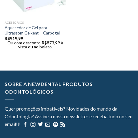
ACESSÓRIOS
Aquecedor de Gel para
Ultrassom Gelkent – Carbogel
R$
919,99
Ou com desconto
R$
873,99
à
vista ou no boleto.
SOBRE A NEWDENTAL PRODUTOS
ODONTOLÓGICOS
Quer promoções imbatíveis? Novidades do mundo da
Odontologia? Assine a nossa newsletter e receba tudo no seu
email!!!