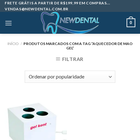
Skip
FRETE GRÁTIS A PARTIR DE R$199,99 EM COMPRAS...
VENDAS@NEWDENTAL.COM.BR
to
content
0
INÍCIO
/
PRODUTOS MARCADOS COM A TAG “AQUECEDOR DE MAO
GEL”
FILTRAR