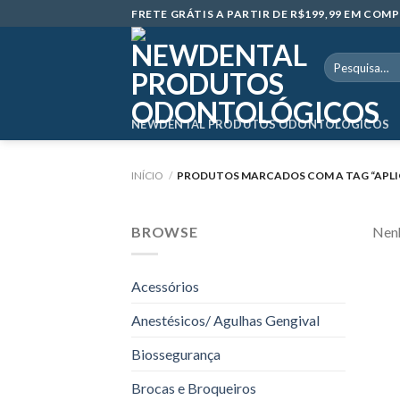
Skip
FRETE GRÁTIS A PARTIR DE R$199,99 EM CO
to
content
Pesquisar
por:
NEWDENTAL PRODUTOS ODONTOLÓGICOS
INÍCIO
/
PRODUTOS MARCADOS COM A TAG “APLI
BROWSE
Nenh
Acessórios
Anestésicos/ Agulhas Gengival
Biossegurança
Brocas e Broqueiros