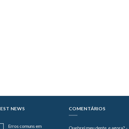
TEST NEWS
COMENTÁRIOS
Erros comuns em
Quebrei meu dente, e agora? -