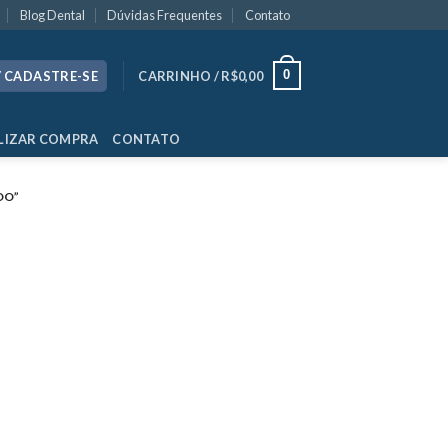
Blog Dental
Dúvidas Frequentes
Contato
0
/ CADASTRE-SE
CARRINHO /
R$
0,00
LIZAR COMPRA
CONTATO
DO”