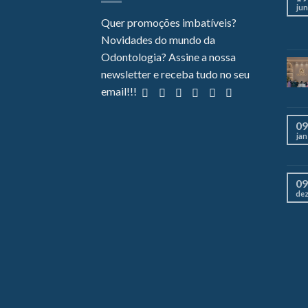
jun
Quer promoções imbatíveis?
Novidades do mundo da
Odontologia? Assine a nossa
newsletter e receba tudo no seu
email!!!
09
jan
09
de