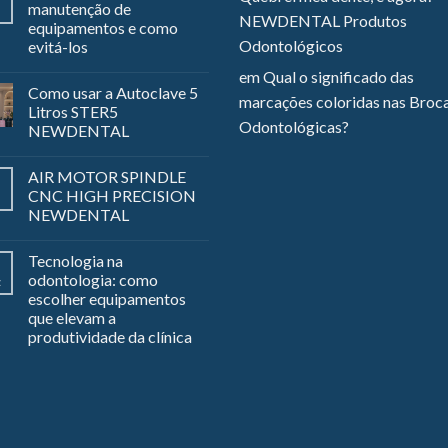
manutenção de
NEWDENTAL Produtos
equipamentos e como
Odontológicos
evitá-los
em
Qual o significado das
Como usar a Autoclave 5
marcações coloridas nas Broc
Litros STER5
Odontológicas?
NEWDENTAL
AIR MOTOR SPINDLE
CNC HIGH PRECISION
NEWDENTAL
Tecnologia na
odontologia: como
z
escolher equipamentos
que elevam a
produtividade da clínica