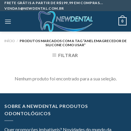
Skip
FRETE GRÁTIS A PARTIR DE R$199,99 EM COMPRAS...
VENDAS@NEWDENTAL.COM.BR
to
content
0
INÍCIO
/
PRODUTOS MARCADOS COM A TAG “ANEL EMAGRECEDOR DE
SILICONE COMO USAR”
FILTRAR
Nenhum produto foi encontrado para a sua seleção.
SOBRE A NEWDENTAL PRODUTOS
ODONTOLÓGICOS
Quer promoções imbatíveis? Novidades do mundo da