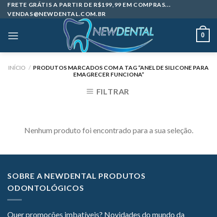
Skip
FRETE GRÁTIS A PARTIR DE R$199,99 EM COMPRAS...
VENDAS@NEWDENTAL.COM.BR
to
content
0
INÍCIO
/
PRODUTOS MARCADOS COM A TAG “ANEL DE SILICONE PARA
EMAGRECER FUNCIONA”
FILTRAR
Nenhum produto foi encontrado para a sua seleção.
SOBRE A NEWDENTAL PRODUTOS
ODONTOLÓGICOS
Quer promoções imbatíveis? Novidades do mundo da