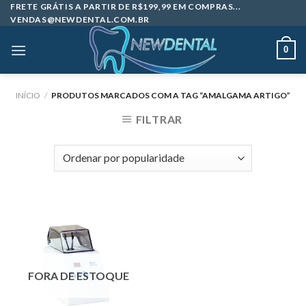
Skip
FRETE GRÁTIS A PARTIR DE R$199,99 EM COMPRAS...
VENDAS@NEWDENTAL.COM.BR
to
content
0
INÍCIO
/
PRODUTOS MARCADOS COM A TAG “AMALGAMA ARTIGO”
FILTRAR
FORA DE ESTOQUE