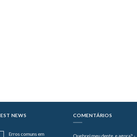
TEST NEWS
COMENTÁRIOS
Erros comuns em
Quebrei meu dente, e agora? -