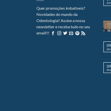
jun
Quer promoções imbatíveis?
Novidades do mundo da
Odontologia? Assine a nossa
newsletter e receba tudo no seu
email!!!
09
jan
09
de