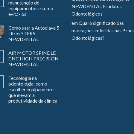
manutenção de
NEWDENTAL Produtos
equipamentos e como
Odontológicos
evitá-los
em
Qual o significado das
Como usar a Autoclave 5
marcações coloridas nas Broc
Litros STER5
Odontológicas?
NEWDENTAL
AIR MOTOR SPINDLE
CNC HIGH PRECISION
NEWDENTAL
Tecnologia na
odontologia: como
z
escolher equipamentos
que elevam a
produtividade da clínica