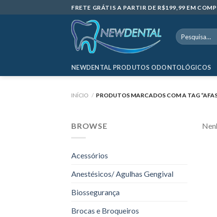
Skip
FRETE GRÁTIS A PARTIR DE R$199,99 EM CO
to
content
Pesquisar
por:
NEWDENTAL PRODUTOS ODONTOLÓGICOS
INÍCIO
/
PRODUTOS MARCADOS COM A TAG “AFAS
BROWSE
Nenh
Acessórios
Anestésicos/ Agulhas Gengival
Biossegurança
Brocas e Broqueiros