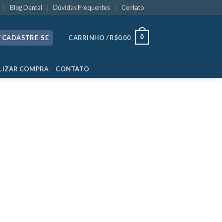
Blog Dental
Dúvidas Frequentes
Contato
0
/ CADASTRE-SE
CARRINHO /
R$
0,00
LIZAR COMPRA
CONTATO