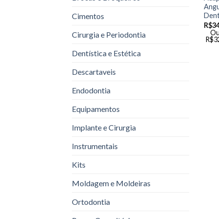
Angu
Dent
Cimentos
R$
34
Ou
Cirurgia e Periodontia
R$
3
Dentística e Estética
Descartaveis
Endodontia
Equipamentos
Implante e Cirurgia
Instrumentais
Kits
Moldagem e Moldeiras
Ortodontia