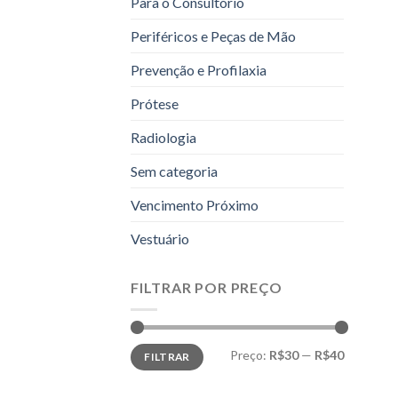
Para o Consultório
Periféricos e Peças de Mão
Prevenção e Profilaxia
Prótese
Radiologia
Sem categoria
Vencimento Próximo
Vestuário
FILTRAR POR PREÇO
Preço
Preço
Preço:
R$30
—
R$40
FILTRAR
mínimo
máximo