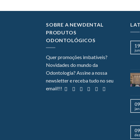
SOBRE A NEWDENTAL
LA
PRODUTOS
ODONTOLÓGICOS
19
jun
Quer promoções imbatíveis?
Novidades do mundo da
Odontologia? Assine a nossa
newsletter e receba tudo no seu
email!!!
09
jan
09
de