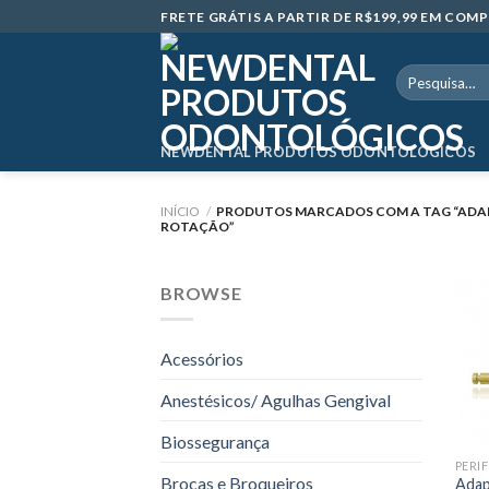
Skip
FRETE GRÁTIS A PARTIR DE R$199,99 EM CO
to
content
Pesquisar
por:
NEWDENTAL PRODUTOS ODONTOLÓGICOS
INÍCIO
/
PRODUTOS MARCADOS COM A TAG “ADAP
ROTAÇÃO”
BROWSE
Acessórios
Anestésicos/ Agulhas Gengival
Biossegurança
Brocas e Broqueiros
Adap