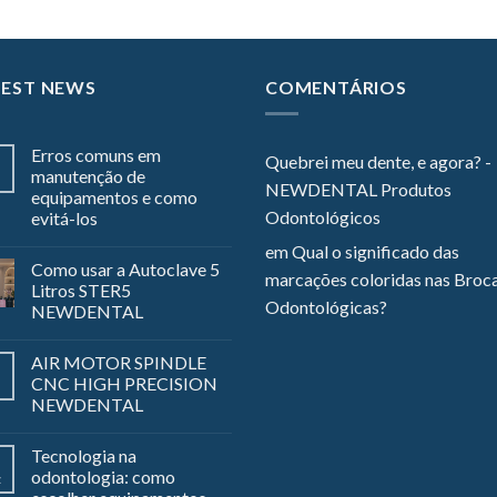
TEST NEWS
COMENTÁRIOS
Erros comuns em
Quebrei meu dente, e agora? -
manutenção de
NEWDENTAL Produtos
equipamentos e como
Odontológicos
evitá-los
em
Qual o significado das
Como usar a Autoclave 5
marcações coloridas nas Broc
Litros STER5
Odontológicas?
NEWDENTAL
AIR MOTOR SPINDLE
CNC HIGH PRECISION
NEWDENTAL
Tecnologia na
odontologia: como
z