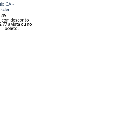
lo CA –
scler
,49
 com desconto
2,77
à vista ou no
boleto.