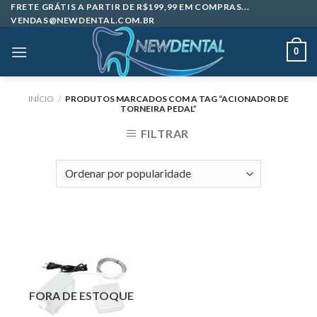
Skip
FRETE GRÁTIS A PARTIR DE R$199,99 EM COMPRAS...
VENDAS@NEWDENTAL.COM.BR
to
content
0
INÍCIO
/
PRODUTOS MARCADOS COM A TAG “ACIONADOR DE
TORNEIRA PEDAL”
FILTRAR
FORA DE ESTOQUE