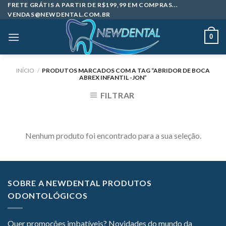
Skip
FRETE GRÁTIS A PARTIR DE R$199,99 EM COMPRAS...
VENDAS@NEWDENTAL.COM.BR
to
content
0
INÍCIO
/
PRODUTOS MARCADOS COM A TAG “ABRIDOR DE BOCA
ABREX INFANTIL -JON”
FILTRAR
Nenhum produto foi encontrado para a sua seleção.
SOBRE A NEWDENTAL PRODUTOS
ODONTOLÓGICOS
Quer promoções imbatíveis? Novidades do mundo da