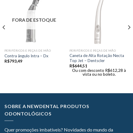
FORA DE ESTOQUE
PERIFÉRICOS E PEÇAS DE MÃO
PERIFÉRICOS E PEÇAS DE MÃO
Caneta de Alta Rotação Necta
Contra ângulo Intra – Dx
Top Jet – Dentscler
R$
793,49
R$
644,51
Ou com desconto
R$
612,28
à
vista ou no boleto.
SOBRE A NEWDENTAL PRODUTOS
ODONTOLÓGICOS
Quer promoções imbatíveis? Novidades do mundo da