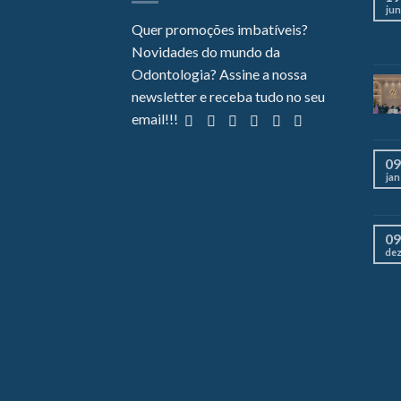
jun
Quer promoções imbatíveis?
Novidades do mundo da
Odontologia? Assine a nossa
newsletter e receba tudo no seu
email!!!
09
jan
09
de