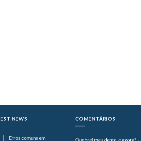
TEST NEWS
COMENTÁRIOS
Erros comuns em
Quebrei meu dente, e agora? -