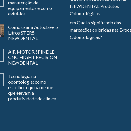
manutenção de
NEWDENTAL Produtos
equipamentos e como
Odontológicos
evitá-los
em
Qual o significado das
Como usar a Autoclave 5
marcações coloridas nas Broc
Litros STER5
Odontológicas?
NEWDENTAL
AIR MOTOR SPINDLE
CNC HIGH PRECISION
NEWDENTAL
Tecnologia na
odontologia: como
z
escolher equipamentos
que elevam a
produtividade da clínica