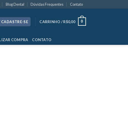
Blog Dental
Dúvidas Frequentes
Contato
0
/ CADASTRE-SE
CARRINHO /
R$
0,00
LIZAR COMPRA
CONTATO