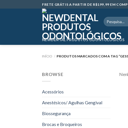
Skip
FRETE GRÁTIS A PARTIR DE R$199,99 EM CO
to
content
Pesquisar
por:
NEWDENTAL PRODUTOS ODONTOLÓGICOS
INÍCIO
/
PRODUTOS MARCADOS COM A TAG “GESSO
BROWSE
Nenh
Acessórios
Anestésicos/ Agulhas Gengival
Biossegurança
Brocas e Broqueiros