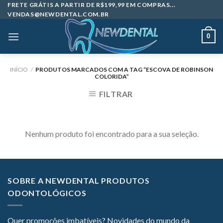
Skip
FRETE GRÁTIS A PARTIR DE R$199,99 EM COMPRAS...
VENDAS@NEWDENTAL.COM.BR
to
content
0
INÍCIO
/
PRODUTOS MARCADOS COM A TAG “ESCOVA DE ROBINSON
COLORIDA”
FILTRAR
Nenhum produto foi encontrado para a sua seleção.
SOBRE A NEWDENTAL PRODUTOS
ODONTOLÓGICOS
Quer promoções imbatíveis? Novidades do mundo da