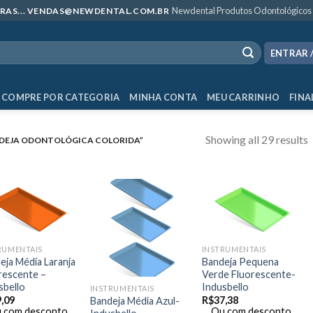
Newdental Produtos Odontológicos
MPRAS... VENDAS@NEWDENTAL.COM.BR
ENTRAR 
COMPRE POR CATEGORIA
MINHA CONTA
MEU CARRINHO
FINA
Showing all 29 results
DEJA ODONTOLÓGICA COLORIDA”
RUMENTAIS
INSTRUMENTAIS
eja Média Laranja
Bandeja Pequena
rescente –
Verde Fluorescente-
sbello
Indusbello
INSTRUMENTAIS
,09
R$
37,38
Bandeja Média Azul-
 com desconto
Ou com desconto