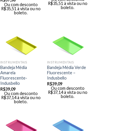
R$
35,51
à vista ou no
Ou com desconto
boleto.
R$
35,51
à vista ou no
boleto.
INSTRUMENTAIS
INSTRUMENTAIS
Bandeja Média
Bandeja Média Verde
Amarela
Fluorescente –
Fluorescente-
Indusbello
Indusbello
R$
39,09
Ou com desconto
R$
39,09
R$
37,14
à vista ou no
Ou com desconto
boleto.
R$
37,14
à vista ou no
boleto.