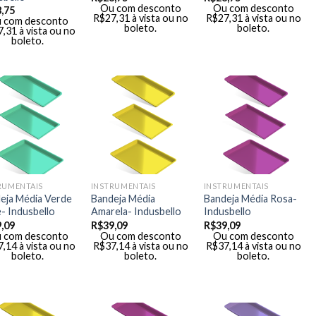
Ou com desconto
Ou com desconto
,75
R$
27,31
à vista ou no
R$
27,31
à vista ou no
 com desconto
boleto.
boleto.
7,31
à vista ou no
boleto.
RUMENTAIS
INSTRUMENTAIS
INSTRUMENTAIS
eja Média Verde
Bandeja Média
Bandeja Média Rosa-
- Indusbello
Amarela- Indusbello
Indusbello
,09
R$
39,09
R$
39,09
 com desconto
Ou com desconto
Ou com desconto
7,14
à vista ou no
R$
37,14
à vista ou no
R$
37,14
à vista ou no
boleto.
boleto.
boleto.