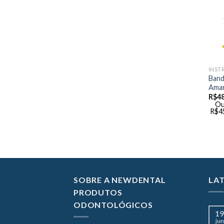
INST
Band
Amar
R$
48
Ou
R$
4
SOBRE A NEWDENTAL
LA
PRODUTOS
ODONTOLÓGICOS
19
jun