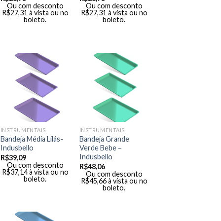
Ou com desconto
Ou com desconto
R$
27,31
à vista ou no
R$
27,31
à vista ou no
boleto.
boleto.
INSTRUMENTAIS
INSTRUMENTAIS
Bandeja Média Lilás-
Bandeja Grande
Indusbello
Verde Bebe –
Indusbello
R$
39,09
Ou com desconto
R$
48,06
R$
37,14
à vista ou no
Ou com desconto
boleto.
R$
45,66
à vista ou no
boleto.