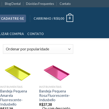
Blog Dental
Dúvidas Frequentes
Contato
0
/ CADASTRE-SE
CARRINHO /
R$
0,00
LIZAR COMPRA
CONTATO
INSTRUMENTAIS
INSTRUMENTAIS
Bandeja Pequena
Bandeja Pequena
Amarela
Rosa Fluorescente-
Fluorescente-
Indusbello
Indusbello
R$
37,38
Ou com desconto
R$
37,38