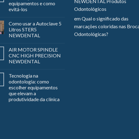
NEWDENTAL Produtos
equipamentos e como
Odontológicos
evitá-los
em
Qual o significado das
Como usar a Autoclave 5
marcações coloridas nas Broc
Litros STER5
Odontológicas?
NEWDENTAL
AIR MOTOR SPINDLE
CNC HIGH PRECISION
NEWDENTAL
Tecnologia na
odontologia: como
z
escolher equipamentos
que elevam a
produtividade da clínica