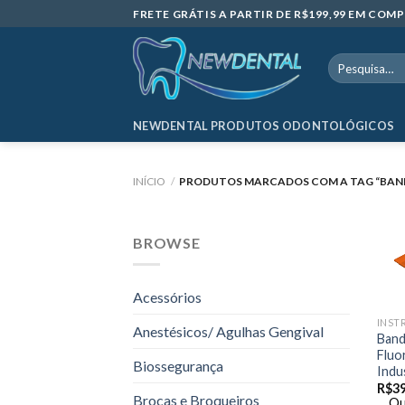
Skip
FRETE GRÁTIS A PARTIR DE R$199,99 EM CO
to
content
Pesquisar
por:
NEWDENTAL PRODUTOS ODONTOLÓGICOS
INÍCIO
/
PRODUTOS MARCADOS COM A TAG “BAN
BROWSE
Acessórios
INST
Anestésicos/ Agulhas Gengival
Band
Fluo
Biossegurança
Indu
R$
39
Brocas e Broqueiros
Ou