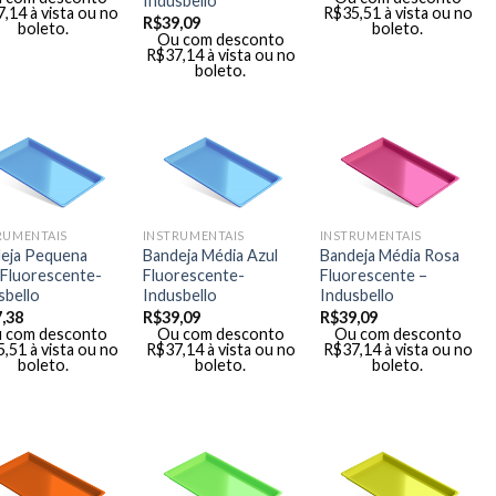
Indusbello
7,14
à vista ou no
R$
35,51
à vista ou no
R$
39,09
boleto.
boleto.
Ou com desconto
R$
37,14
à vista ou no
boleto.
RUMENTAIS
INSTRUMENTAIS
INSTRUMENTAIS
eja Pequena
Bandeja Média Azul
Bandeja Média Rosa
 Fluorescente-
Fluorescente-
Fluorescente –
sbello
Indusbello
Indusbello
,38
R$
39,09
R$
39,09
 com desconto
Ou com desconto
Ou com desconto
5,51
à vista ou no
R$
37,14
à vista ou no
R$
37,14
à vista ou no
boleto.
boleto.
boleto.