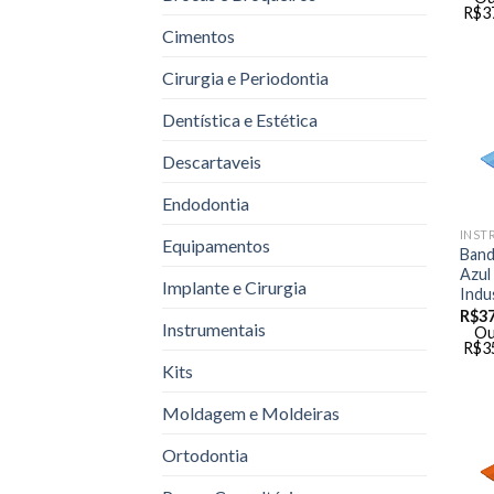
R$
3
Cimentos
Cirurgia e Periodontia
Dentística e Estética
Descartaveis
Endodontia
INST
Equipamentos
Band
Azul
Implante e Cirurgia
Indu
R$
37
Instrumentais
Ou
R$
3
Kits
Moldagem e Moldeiras
Ortodontia