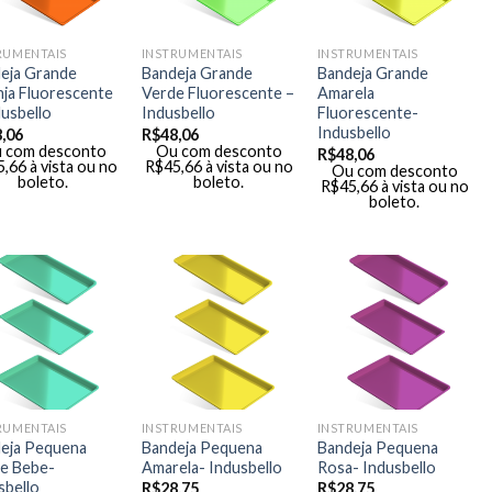
RUMENTAIS
INSTRUMENTAIS
INSTRUMENTAIS
eja Grande
Bandeja Grande
Bandeja Grande
nja Fluorescente
Verde Fluorescente –
Amarela
dusbello
Indusbello
Fluorescente-
Indusbello
,06
R$
48,06
 com desconto
Ou com desconto
R$
48,06
5,66
à vista ou no
R$
45,66
à vista ou no
Ou com desconto
boleto.
boleto.
R$
45,66
à vista ou no
boleto.
RUMENTAIS
INSTRUMENTAIS
INSTRUMENTAIS
eja Pequena
Bandeja Pequena
Bandeja Pequena
e Bebe-
Amarela- Indusbello
Rosa- Indusbello
sbello
R$
28,75
R$
28,75