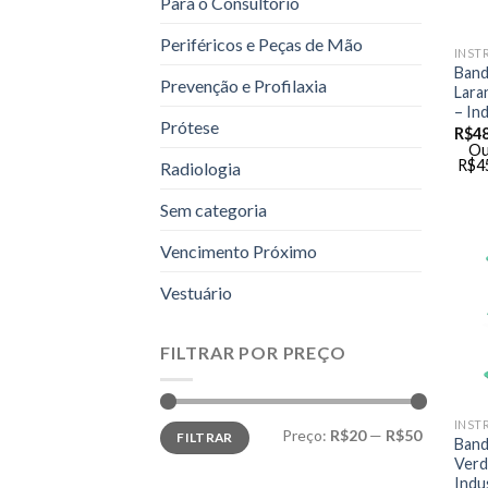
Para o Consultório
Periféricos e Peças de Mão
INST
Band
Prevenção e Profilaxia
Lara
– In
Prótese
R$
48
Ou
R$
4
Radiologia
Sem categoria
Vencimento Próximo
Vestuário
FILTRAR POR PREÇO
INST
Preço
Preço
Preço:
R$20
—
R$50
FILTRAR
mínimo
máximo
Band
Verd
Indu