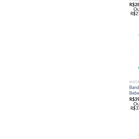
R$
28
Ou
R$
2
INST
Band
Bebe
R$
39
Ou
R$
3