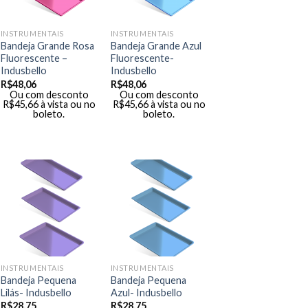
INSTRUMENTAIS
INSTRUMENTAIS
Bandeja Grande Rosa
Bandeja Grande Azul
Fluorescente –
Fluorescente-
Indusbello
Indusbello
R$
48,06
R$
48,06
Ou com desconto
Ou com desconto
R$
45,66
à vista ou no
R$
45,66
à vista ou no
boleto.
boleto.
INSTRUMENTAIS
INSTRUMENTAIS
Bandeja Pequena
Bandeja Pequena
Lilás- Indusbello
Azul- Indusbello
R$
28,75
R$
28,75