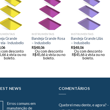
RUMENTAIS
INSTRUMENTAIS
INSTRUMENTAIS
eja Grande
Bandeja Grande Rosa
Bandeja Grande Lilás
ela- Indusbello
– Indusbello
– Indusbello
,06
R$
48,06
R$
48,06
 com desconto
Ou com desconto
Ou com desconto
5,66
à vista ou no
R$
45,66
à vista ou no
R$
45,66
à vista ou no
boleto.
boleto.
boleto.
TEST NEWS
COMENTÁRIOS
Erros comuns em
Quebrei meu dente, e agora? -
manutenção de