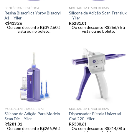
DENTÍSTICA E ESTÉTICA
MOLDAGEM E MOLDEIRAS
Resina Bisacrílica Yprov Bisacryl
Silicone de Adição Scan Translux
A1 – Yller
– Yller
R$
413,26
R$
281,01
Ou com desconto
R$
392,60
à
Ou com desconto
R$
266,96
à
vista ou no boleto.
vista ou no boleto.
MOLDAGEM E MOLDEIRAS
MOLDAGEM E MOLDEIRAS
Silicone de Adição Para Modelo
Dispensador Pistola Universal
Scan Die – Yller
Cod.220- Yller
R$
281,01
R$
330,61
Ou com desconto
R$
266,96
à
Ou com desconto
R$
314,08
à