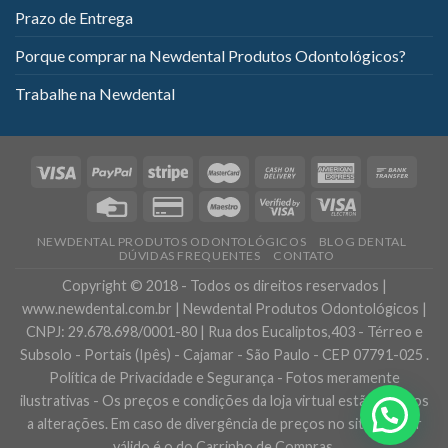
Prazo de Entrega
Porque comprar na Newdental Produtos Odontológicos?
Trabalhe na Newdental
NEWDENTAL PRODUTOS ODONTOLÓGICOS
BLOG DENTAL
DÚVIDAS FREQUENTES
CONTATO
Copyright © 2018 - Todos os direitos reservados |
www.newdental.com.br | Newdental Produtos Odontológicos |
CNPJ: 29.678.698/0001-80 | Rua dos Eucaliptos,403 - Térreo e
Subsolo - Portais (Ipês) - Cajamar - São Paulo - CEP 07791-025 .
Política de Privacidade e Segurança - Fotos meramente
ilustrativas - Os preços e condições da loja virtual estão sujeitos
Precisa de ajuda?
a alterações. Em caso de divergência de preços no site, o valor
válido é o do Carrinho de Compras.