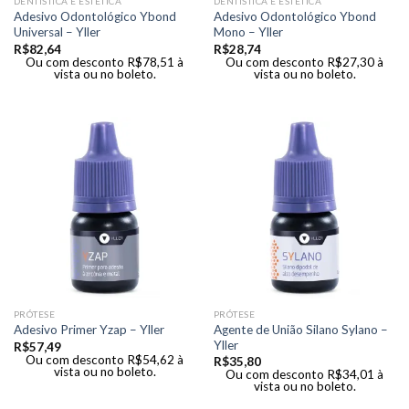
DENTÍSTICA E ESTÉTICA
DENTÍSTICA E ESTÉTICA
Adesivo Odontológico Ybond
Adesivo Odontológico Ybond
Universal – Yller
Mono – Yller
R$
82,64
R$
28,74
Ou com desconto
R$
78,51
à
Ou com desconto
R$
27,30
à
vista ou no boleto.
vista ou no boleto.
PRÓTESE
PRÓTESE
Agente de União Silano Sylano –
Adesivo Primer Yzap – Yller
Yller
R$
57,49
Ou com desconto
R$
54,62
à
R$
35,80
vista ou no boleto.
Ou com desconto
R$
34,01
à
vista ou no boleto.