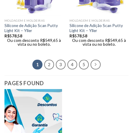
MOLDAGEM E MOLDEIRAS
MOLDAGEM E MOLDEIRAS
Silicone de Adição Scan Putty
Silicone de Adição Scan Putty
Light Kit – Yller
Light Kit – Yller
R$
578,58
R$
578,58
Ou com desconto
R$
549,65
à
Ou com desconto
R$
549,65
à
vista ou no boleto.
vista ou no boleto.
1
2
3
4
5
PAGES FOUND