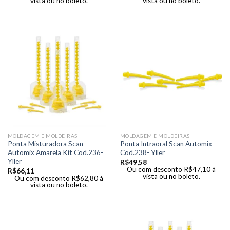
vista ou no boleto.
vista ou no boleto.
MOLDAGEM E MOLDEIRAS
MOLDAGEM E MOLDEIRAS
Ponta Misturadora Scan
Ponta Intraoral Scan Automix
Automix Amarela Kit Cod.236-
Cod.238- Yller
Yller
R$
49,58
Ou com desconto
R$
47,10
à
R$
66,11
vista ou no boleto.
Ou com desconto
R$
62,80
à
vista ou no boleto.