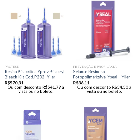
PRÓTESE
PREVENÇÃO E PROFILAXIA
Resina Bisacrílica Yprov Bisacryl
Selante Resinoso
Bleach KIt Cod.P202- Yller
Fotopolimerizável Yseal – Yller
R$
570,31
R$
36,11
Ou com desconto
R$
541,79
à
Ou com desconto
R$
34,30
à
vista ou no boleto.
vista ou no boleto.